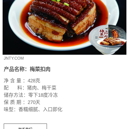
JNTY.COM
产品名称：
梅菜扣肉
净 含 量 ：428克
配 料：猪肉、梅干菜
储存方法：零下18度冷冻
保 质 期 ：270天
味型：香糯细腻、入口即化