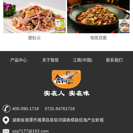
脆肚尖
相思双脆
产品中心
关于智辰
江南(中国)
联系我们
400-090-1718 0731-84761718
湖南省湘潭市湘潭县易俗河镇香樟路佳海产业新城
szg7177@163.com