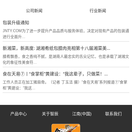
公司新闻
行业新闻
包装升级通知
JNTY.COM为了进一步提升产品品质与服务体验，决定对现有产品的包装通
进行全面升...
新湘菜，新高度: 湖湘肴纸包腊肉亮相第十八届湘菜美...
腊肴飘香，食之香纯不腻，是湖南人最忠实的舌尖记忆，也是承载了湖湘文
化的象征性美食符...
食在天易⑦丨“食掌柜”黄建设：“我这辈子，只做菜！...
工作人员正在加工猪扇骨。（记者 丁玉洁 摄）“食在天易”系列报道⑦“食掌
柜”黄建设：“我这...
产品中心
关于智辰
江南(中国)
联系我们